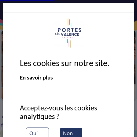
Les cookies sur notre site.
En savoir plus
Durant un concert de Portes en fête
Acceptez-vous les cookies
VIE MUNICIPALE
Ressources documentaires
>
>
>
analytiques ?
remise des récompenses du concours Voix en scène lors de la
fête de la musique
Oui
Non