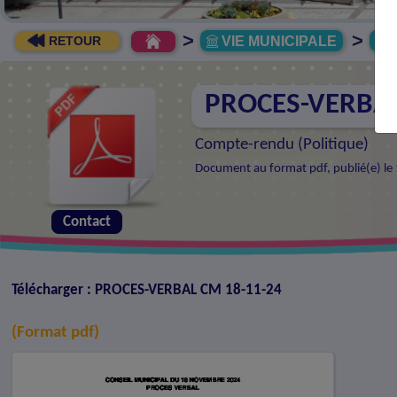
>
>
VIE MUNICIPALE
R
RETOUR
PROCES-VERBAL
Compte-rendu (
Politique
)
Document au format pdf, publié(e) l
Contact
Télécharger : PROCES-VERBAL CM 18-11-24
(Format pdf)