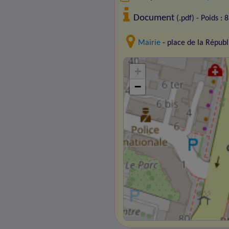
Document
(.pdf) - Poids : 
Mairie
- place de la Répu
+
−