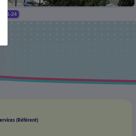
-11-24
ervices (Référent)