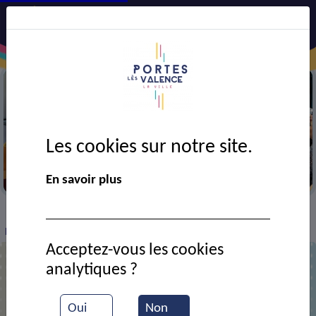
Les cookies sur notre site.
Semaine bleue
En savoir plus
VIE MUNICIPALE
Ressources documentaires
>
>
>
Non au harcèlement
Acceptez-vous les cookies
analytiques ?
Non au harcèlement
Oui
Non