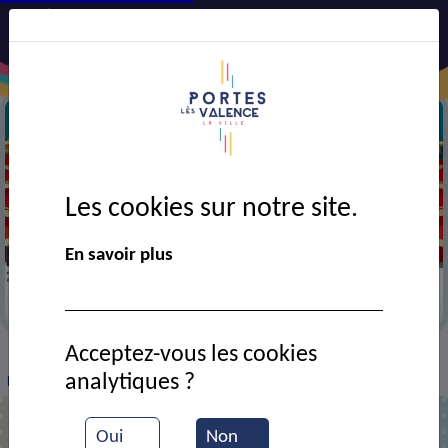
Les cookies sur notre site.
En savoir plus
Noël en fête 2025
Acceptez-vous les cookies
VIE MUNICIPALE
Ressources documentaires
>
>
>
analytiques ?
Noël en fête : une édition 2025 réussie
Oui
Non