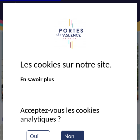
Les cookies sur notre site.
En savoir plus
Le skate park
Acceptez-vous les cookies
VIE MUNICIPALE
Ressources documentaires
>
>
>
analytiques ?
Marwa en concert
Oui
Non