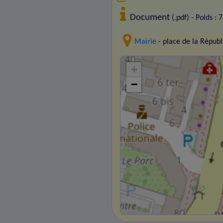
Document
(.pdf) - Poids : 
Mairie
- place de la Répu
+
−