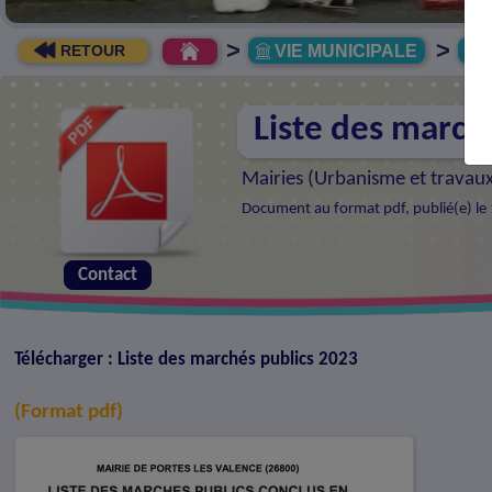
>
>
VIE MUNICIPALE
R
RETOUR
Liste des march
Mairies (
Urbanisme et travau
Document au format pdf, publié(e) le 
Contact
Télécharger : Liste des marchés publics 2023
(Format pdf)