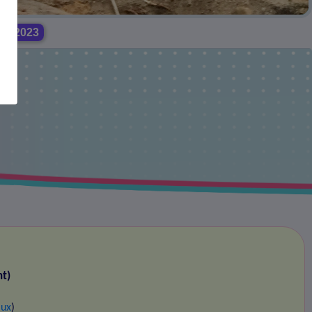
cs 2023
nt)
aux
)