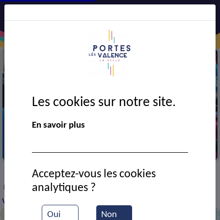
Les cookies sur notre site.
En savoir plus
Libélo
Acceptez-vous les cookies
VIE MUNICIPALE
Ressources documentaires
>
>
>
analytiques ?
Les majorettes à l'inauguration de la ligne CTAV Portes-
Valence
Oui
Non