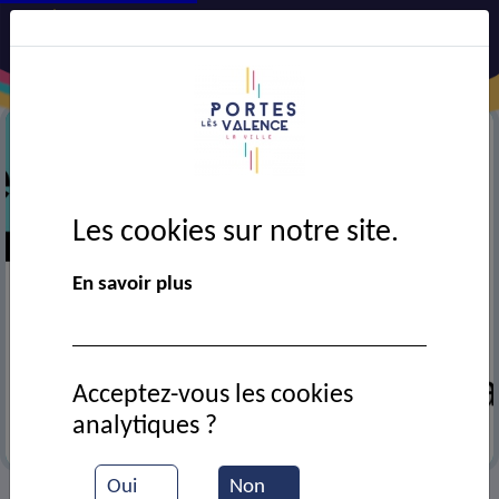
Les cookies sur notre site.
En savoir plus
Acceptez-vous les cookies
analytiques ?
Archer - 18-06-2026
Oui
Non
VIE MUNICIPALE
Ressources documentaires
Le
>
>
>