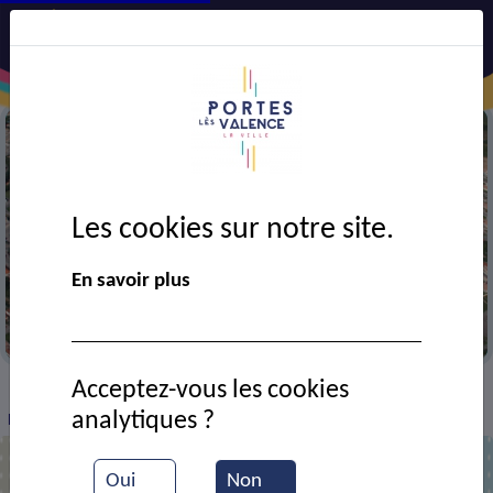
Les cookies sur notre site.
En savoir plus
Vue aérienne de la ville
Acceptez-vous les cookies
VIE MUNICIPALE
Ressources documentaires
>
>
>
analytiques ?
Recrutement pour la Pâtisserie Pasquier
Oui
Non