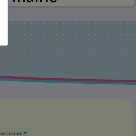
e !
)
er recrute !"