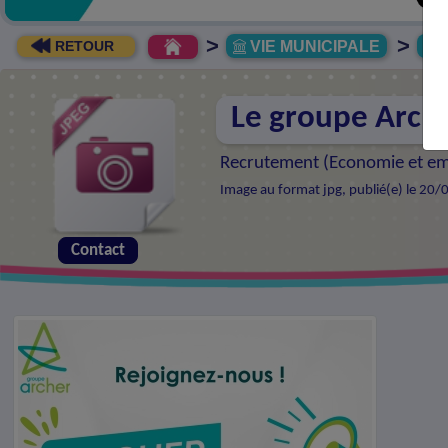
>
>
VIE MUNICIPALE
R
RETOUR
Le groupe Arche
Recrutement (
Economie et em
Image au format jpg, publié(e) le 20/
Contact