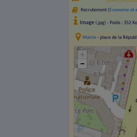
Recrutement (
Economie et 
Image
(.jpg) - Poids : 352 K
Mairie
- place de la Répu
+
−