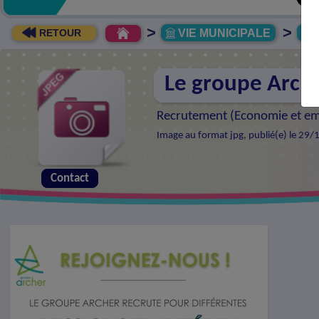
>
>
VIE MUNICIPALE
R
RETOUR
Le groupe Arche
Recrutement (
Economie et em
Image au format jpg, publié(e) le 29/
Contact