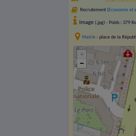
Recrutement (
Economie et 
Image
(.jpg) - Poids : 379 K
Mairie
- place de la Répu
+
−