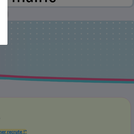
e !
)
er recrute !"