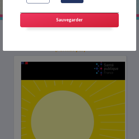
Sauvegarder
Télécharger : La canicule et nous
(Format pdf)