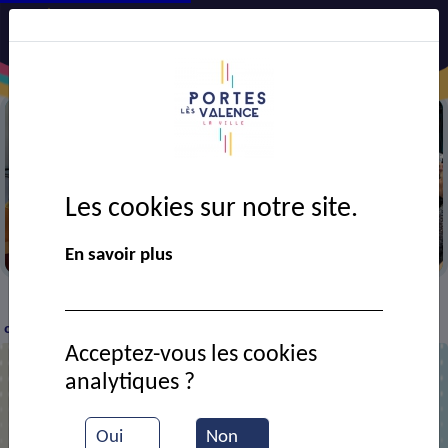
Les cookies sur notre site.
Semaine bleue
En savoir plus
VIE MUNICIPALE
Ressources documentaires
La
>
>
>
canicule et nous
Acceptez-vous les cookies
analytiques ?
La canicule et nous
Oui
Non