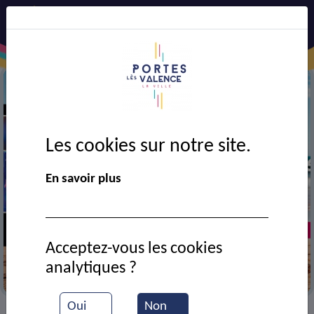
Les cookies sur notre site.
En savoir plus
Acceptez-vous les cookies
analytiques ?
F. Feldman et Alméras
Oui
Non
VIE MUNICIPALE
Ressources documentaires
>
>
>