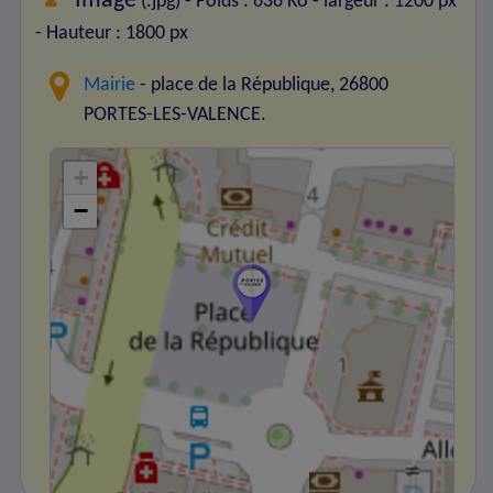
Image
(.jpg) - Poids : 636 Ko
- largeur : 1200 px
- Hauteur : 1800 px
Mairie
- place de la République, 26800
PORTES-LES-VALENCE.
+
−