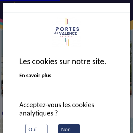
Les cookies sur notre site.
En savoir plus
Le skate park
Acceptez-vous les cookies
VIE MUNICIPALE
Ressources documentaires
>
>
>
analytiques ?
Forum des associations : jeux en bois
Oui
Non