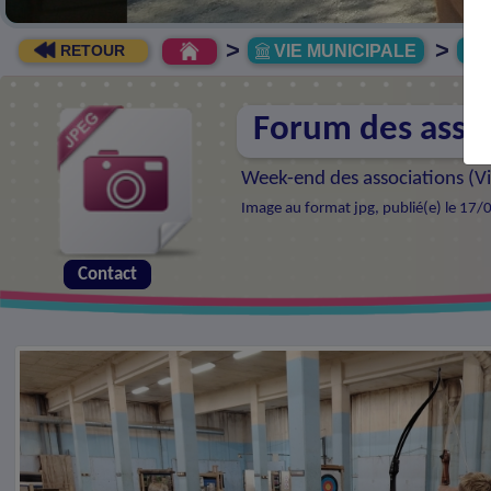
>
>
VIE MUNICIPALE
R
RETOUR
Forum des asso
Week-end des associations (
V
Image au format jpg, publié(e) le 17/
Contact