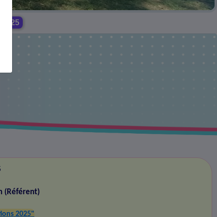
 2025
5
n (Référent)
ions 2025"