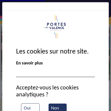
Les cookies sur notre site.
En savoir plus
Forum des associations
Acceptez-vous les cookies
VIE MUNICIPALE
Ressources documentaires
>
>
>
analytiques ?
Forum des associations 2025
Oui
Non