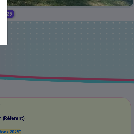
 2025
5
n (Référent)
ions 2025"