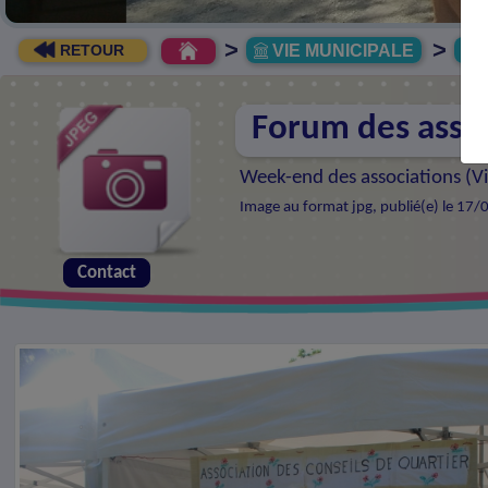
>
>
VIE MUNICIPALE
R
RETOUR
Forum des asso
Week-end des associations (
V
Image au format jpg, publié(e) le 17/
Contact