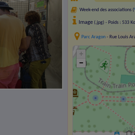
Week-end des associations (
Image
(.jpg) - Poids : 533 K
Parc Aragon
- Rue Louis A
+
−