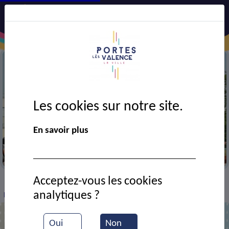
Les cookies sur notre site.
En savoir plus
Le skate park
Acceptez-vous les cookies
VIE MUNICIPALE
Ressources documentaires
>
>
>
analytiques ?
Fête du centre culturel
Oui
Non