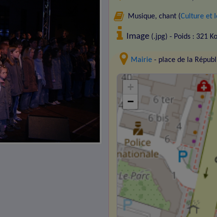
Musique, chant (
Culture et l
Image
(.jpg) - Poids : 321 K
Mairie
- place de la Répu
+
−