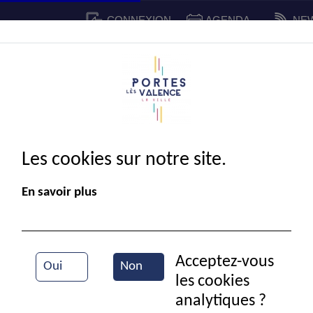
CONNEXION
AGENDA
NE
CADRE DE VIE
SPORT ET 
IE MUNICIPALE
Les cookies sur notre site.
En savoir plus
Acceptez-vous
Oui
Non
les cookies
Durant un concert de Portes en fête
analytiques ?