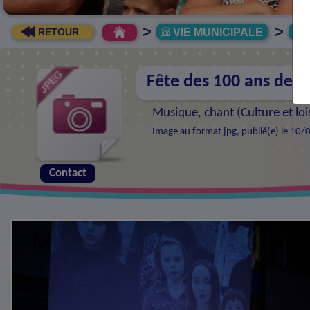
>
>
VIE MUNICIPALE
R
RETOUR
Fête des 100 ans de l
Musique, chant (
Culture et loi
Image au format jpg, publié(e) le 10/
Contact