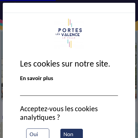
Les cookies sur notre site.
En savoir plus
Le skate park
Acceptez-vous les cookies
VIE MUNICIPALE
Ressources documentaires
>
>
>
analytiques ?
Fête des 100 ans de la naissance de la commune
Oui
Non