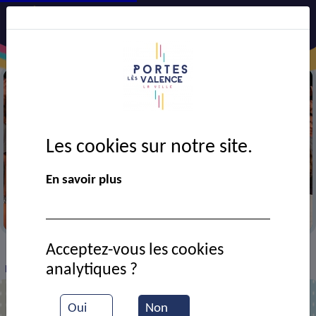
Les cookies sur notre site.
En savoir plus
Durant un concert de Portes en fête
Acceptez-vous les cookies
VIE MUNICIPALE
Ressources documentaires
>
>
>
analytiques ?
Fête de la musique
Oui
Non