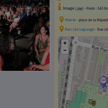
Image
(.jpg) - Poids : 565 K
Mairie
- place de la Répu
Parc Léo Lagrange
- Rue L
+
−