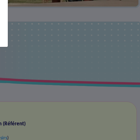
n (Référent)
sirs
)