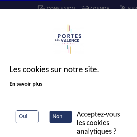
CONNEXION
AGENDA
NE
CADRE DE VIE
SPORT ET 
IE MUNICIPALE
Les cookies sur notre site.
En savoir plus
Acceptez-vous
Oui
Non
les cookies
Le skate park
analytiques ?