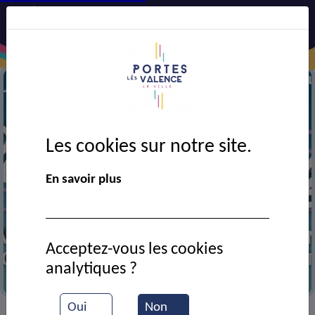
Les cookies sur notre site.
En savoir plus
Acceptez-vous les cookies
analytiques ?
Portes en fête 2024
Oui
Non
VIE MUNICIPALE
Ressources documentaires
>
>
>