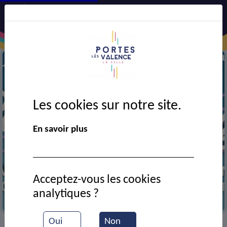
Les cookies sur notre site.
En savoir plus
Acceptez-vous les cookies
analytiques ?
Portes en fête 2024
Oui
Non
VIE MUNICIPALE
Ressources documentaires
>
>
>