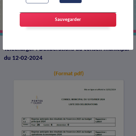
Délibérations du conseil municipal du
12-02-2024
Sauvegarder
Télécharger : Délibérations du conseil municipal
du 12-02-2024
(Format pdf)