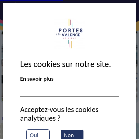
Les cookies sur notre site.
En savoir plus
Mairie
Acceptez-vous les cookies
VIE MUNICIPALE
Ressources documentaires
>
>
>
analytiques ?
Délibérations du conseil municipal du 12-02-2024
Oui
Non