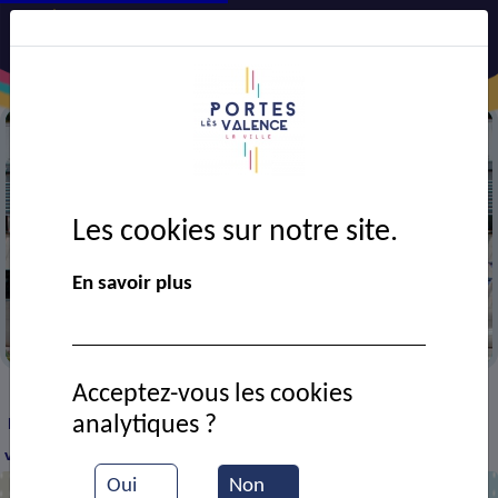
Les cookies sur notre site.
En savoir plus
Mairie
Acceptez-vous les cookies
VIE MUNICIPALE
Ressources documentaires
>
>
>
analytiques ?
Délibération CM du 29/06/2026 - Subvention exceptionnelle
voyage classe de 3ème
Oui
Non