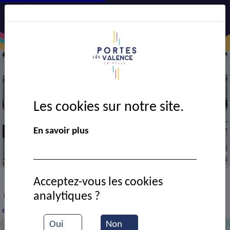
Les cookies sur notre site.
En savoir plus
Mairie
Acceptez-vous les cookies
VIE MUNICIPALE
Ressources documentaires
>
>
>
analytiques ?
Délibération CM du 29/06/2026 - Convention de superposition
d'affectation parcelle AM121
Oui
Non