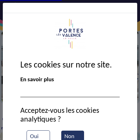
Les cookies sur notre site.
En savoir plus
Mairie
Acceptez-vous les cookies
VIE MUNICIPALE
Ressources documentaires
>
>
>
analytiques ?
Conseil municipal du 18-11-24 Valence Romans Agglo,
modification des compétences
Oui
Non