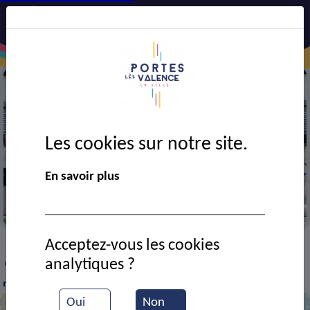
Les cookies sur notre site.
En savoir plus
Mairie
Acceptez-vous les cookies
VIE MUNICIPALE
Ressources documentaires
>
>
>
analytiques ?
Conseil municipal du 18-11-24 Adhésion au CNAS,
modifications
Oui
Non