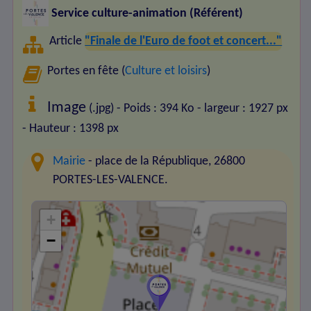
Service culture-animation (Référent)
Article
"Finale de l'Euro de foot et concert..."
Portes en fête (
Culture et loisirs
)
Image
(.jpg) - Poids : 394 Ko
- largeur : 1927 px
- Hauteur : 1398 px
Mairie
- place de la République, 26800
PORTES-LES-VALENCE.
+
−