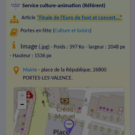
Service culture-animation (Référent)
Article
"Finale de l'Euro de foot et concert..."
Portes en fête (
Culture et loisirs
)
Image
(.jpg) - Poids : 397 Ko
- largeur : 2048 px
- Hauteur : 1536 px
Mairie
- place de la République, 26800
PORTES-LES-VALENCE.
+
−