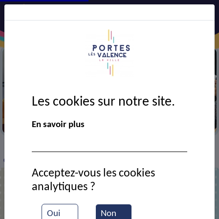
Les cookies sur notre site.
Semaine bleue
En savoir plus
VIE MUNICIPALE
Ressources documentaires
>
>
>
Concert de Yarol Poupaud
Acceptez-vous les cookies
analytiques ?
Concert de Yarol Poupaud
Oui
Non