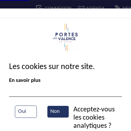
CONNEXION
AGENDA
NE
CADRE DE VIE
SPORT ET 
IE MUNICIPALE
Les cookies sur notre site.
En savoir plus
Acceptez-vous
Oui
Non
les cookies
Semaine bleue
analytiques ?