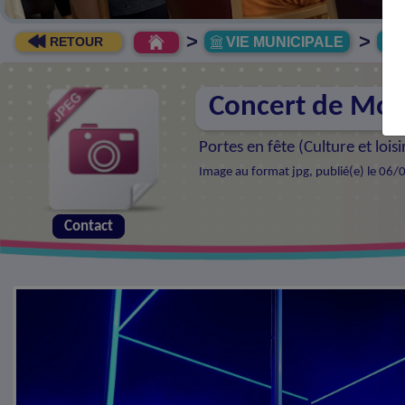
>
>
VIE MUNICIPALE
R
RETOUR
Concert de Mo
Portes en fête (
Culture et loisi
Image au format jpg, publié(e) le 06/
Contact