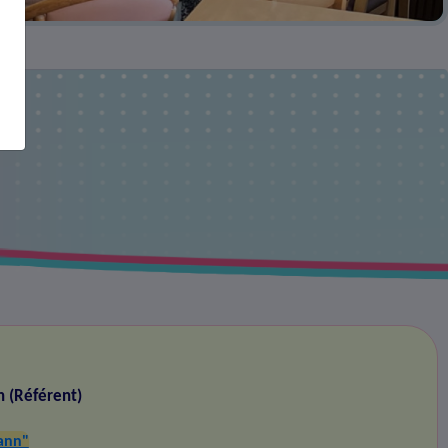
n (Référent)
ann"