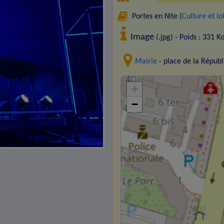
Portes en fête (
Culture et loi
Image
(.jpg) - Poids : 331 K
Mairie
- place de la Répu
+
−