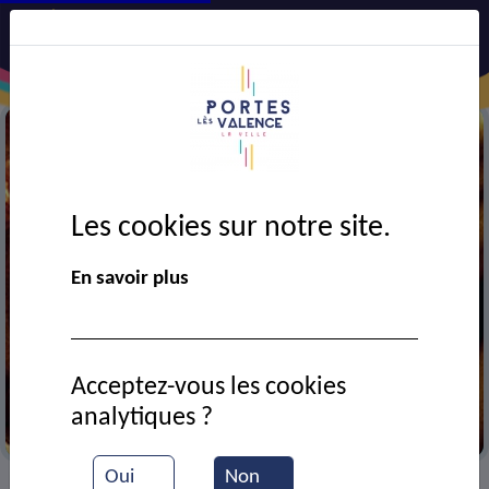
Les cookies sur notre site.
En savoir plus
Acceptez-vous les cookies
analytiques ?
Lee john
Oui
Non
VIE MUNICIPALE
Ressources documentaires
>
>
>