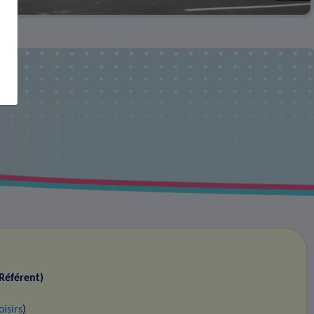
(Référent)
oisirs
)