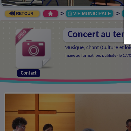
>
>
VIE MUNICIPALE
R
RETOUR
Concert au tem
Musique, chant (
Culture et loi
Image au format jpg, publié(e) le 17/
Contact