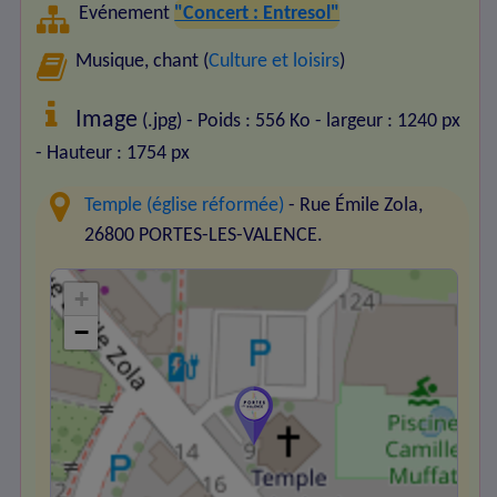
Evénement
"Concert : Entresol"
Musique, chant (
Culture et loisirs
)
Image
(.jpg) - Poids : 556 Ko
- largeur : 1240 px
- Hauteur : 1754 px
Temple (église réformée)
- Rue Émile Zola,
26800 PORTES-LES-VALENCE.
+
−