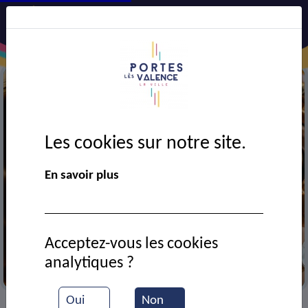
Les cookies sur notre site.
En savoir plus
Acceptez-vous les cookies
analytiques ?
Moment musical
Oui
Non
VIE MUNICIPALE
Ressources documentaires
>
>
>