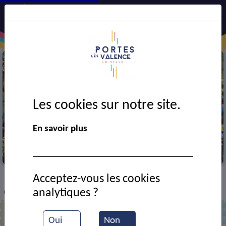
Les cookies sur notre site.
En savoir plus
Course de bicross (BMX)
Acceptez-vous les cookies
VIE MUNICIPALE
Ressources documentaires
>
>
>
analytiques ?
Compétition de bi-cross
Oui
Non