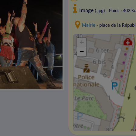
Image
(.jpg) - Poids : 402 K
Mairie
- place de la Répu
+
−