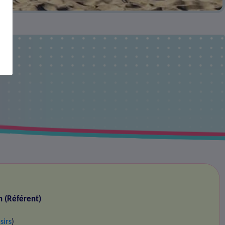
n (Référent)
sirs
)