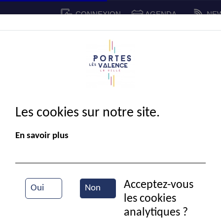
CONNEXION
AGENDA
NE
CADRE DE VIE
SPORT ET 
IE MUNICIPALE
Les cookies sur notre site.
En savoir plus
Acceptez-vous
Oui
Non
les cookies
Beach Volley
analytiques ?