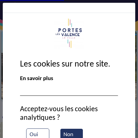
Les cookies sur notre site.
En savoir plus
Beach Volley
Acceptez-vous les cookies
VIE MUNICIPALE
Ressources documentaires
>
>
>
analytiques ?
Combat de pelochon
Oui
Non