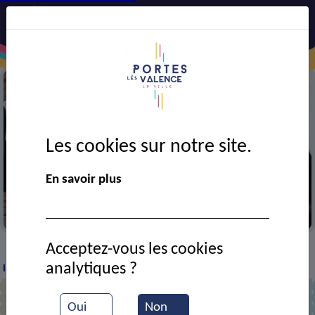
Les cookies sur notre site.
En savoir plus
Métiers du transport
Acceptez-vous les cookies
VIE MUNICIPALE
Ressources documentaires
À
>
>
>
analytiques ?
la découverte des métiers du transport
Oui
Non