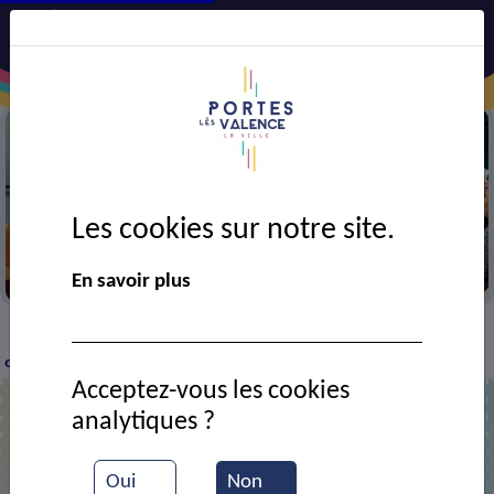
Les cookies sur notre site.
Semaine bleue
En savoir plus
VIE MUNICIPALE
Ressources documentaires
2
>
>
>
concerts, 2 ambiances !
Acceptez-vous les cookies
analytiques ?
2 concerts, 2 ambiances !
Oui
Non