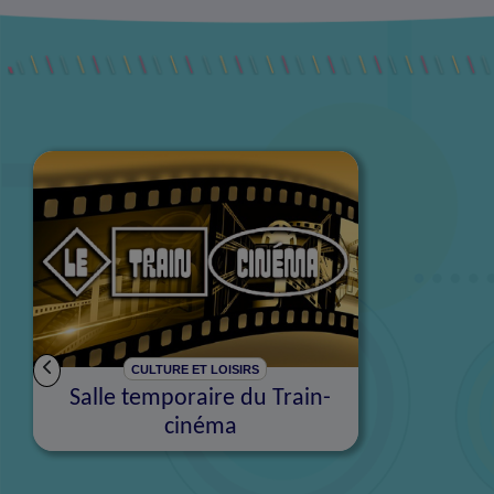
CULTURE ET LOISIRS
Salle temporaire du Train-
cinéma