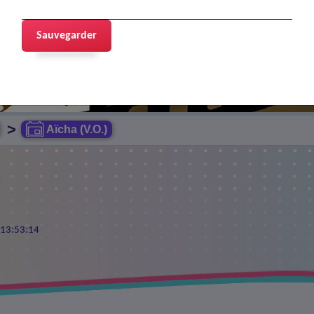
Sauvegarder
Cinéma
>
Aïcha (V.O.)
5 13:53:14