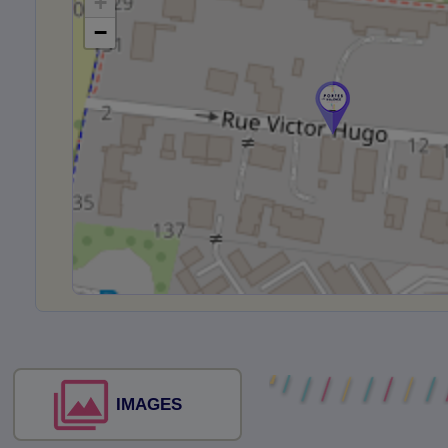
+
−
IMAGES