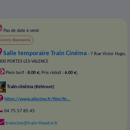
Pas de date à venir
Date(s) dépassée(s)
Salle temporaire Train Cinéma
- 7 Rue Victor Hugo,
800 PORTES-LES-VALENCE
Plein tarif :
8.00 €;
Prix réduit :
6.00 €;
Train-cinéma
(Référent)
https://www.allocine.fr/film/fic...
04 75 57 85 45
traincine@train-theatre.fr