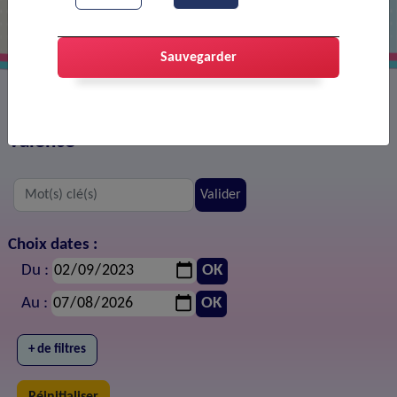
Sauvegarder
Les actualités sur le territoire de Portes-lès-
Valence
Valider
Choix dates :
Du :
OK
Au :
OK
+ de filtres
Réinitialiser