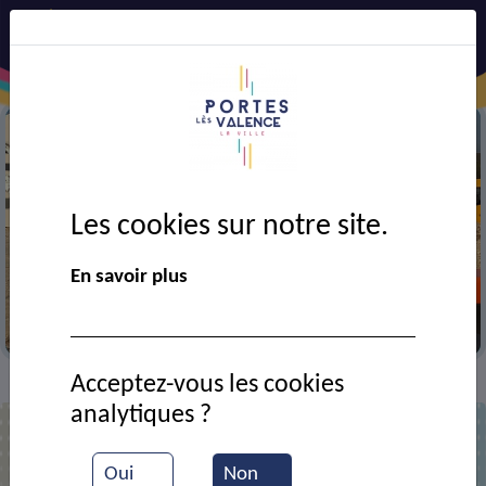
Les cookies sur notre site.
Précédent
Suiv
En savoir plus
Fermeture de l’avenue du port sous la ligne SNCF
Article du 20-07-2026
Acceptez-vous les cookies
Actualités
>
analytiques ?
Actualités
Oui
Non