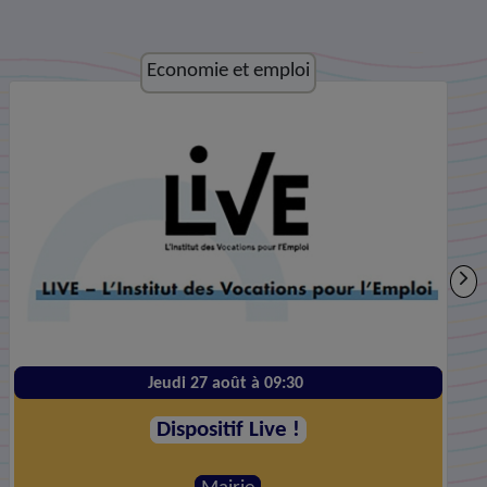
Culture et loisirs
Vendredi 28 août à 20:00
Le Plus Grand Before #10