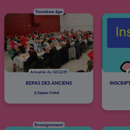
Troisième âge
Actualité du 02/12/25
A
REPAS DES ANCIENS
INSCRIP
Espace Cristal
Enseignement