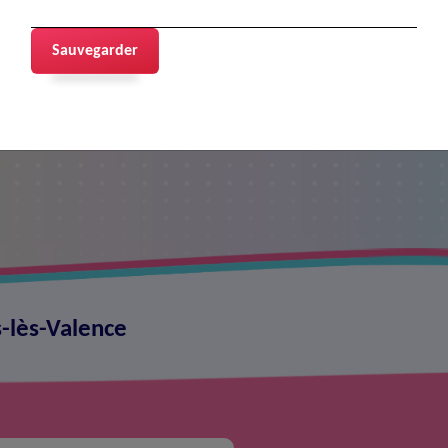
Sauvegarder
s-lès-Valence