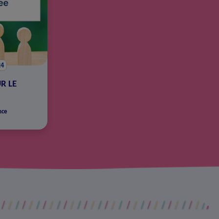
24
R LE
nce