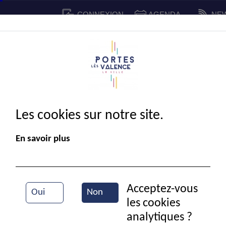
CONNEXION
AGENDA
NE
CADRE DE VIE
SPORT ET 
IE MUNICIPALE
Les cookies sur notre site.
En savoir plus
Acceptez-vous
Oui
Non
ermeture de l’avenue du port sous la ligne SN
les cookies
Article du 20-07-2026
analytiques ?