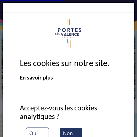
Les cookies sur notre site.
Précédent
Suiv
En savoir plus
Vue aérienne de la ville
Acceptez-vous les cookies
Contact
TRANSPORT EXPRESS FEDEX
>
>
analytiques ?
TRANSPORT EXPRESS FEDEX
Oui
Non