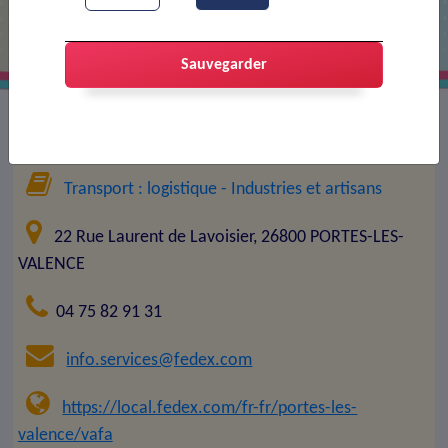
Sauvegarder
Entreprise :
TRANSPORT EXPRESS FEDEX
Transport : logistique
- Industries et artisans
22 Rue Laurent de Lavoisier, 26800 PORTES-LES-
VALENCE
04 75 82 91 31
info.services@fedex.com
https://local.fedex.com/fr-fr/portes-les-
valence/vafa