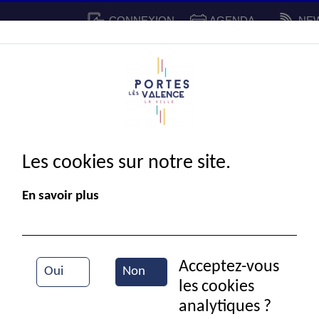
CONNEXION
AGENDA
NE
CADRE DE VIE
SPORT ET 
IE MUNICIPALE
Les cookies sur notre site.
En savoir plus
Acceptez-vous
Oui
Non
les cookies
Vue aérienne de la ville
analytiques ?