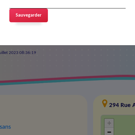
ier
Sauvegarder
 juillet 2023 08:36:19
294 Rue 
+
isans
−