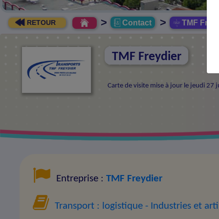
>
>
Contact
TMF Freyd
RETOUR
TMF Freydier
Carte de visite mise à jour le jeudi 27
Entreprise :
TMF Freydier
Transport : logistique
- Industries et art