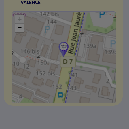
VALENCE
+
−