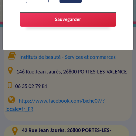
Sauvegarder
Entreprise :
SPLENDIDE BEAUTE
Instituts de beauté
- Services et commerces
146 Rue Jean Jaurès, 26800 PORTES-LES-VALENCE
06 35 02 79 81
https://www.facebook.com/biche07/?
locale=fr_FR
42 Rue Jean Jaurès, 26800 PORTES-LES-