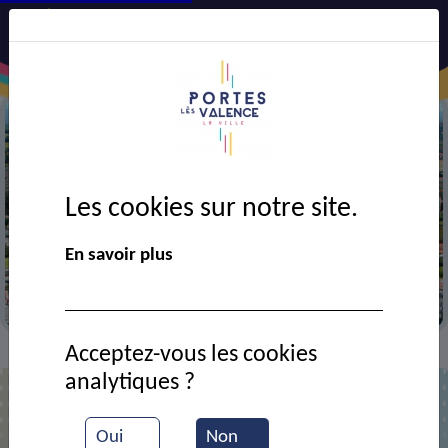
Les cookies sur notre site.
Précédent
Suiv
En savoir plus
Vue aérienne de la ville
Acceptez-vous les cookies
Contact
SPLENDIDE BEAUTE
>
>
analytiques ?
SPLENDIDE BEAUTE
Oui
Non