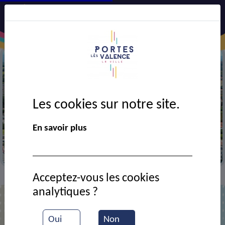
Les cookies sur notre site.
Précédent
Suiv
En savoir plus
Vue aérienne de la ville
Acceptez-vous les cookies
Contact
Société multiclôtures
>
>
analytiques ?
Société multiclôtures
Oui
Non