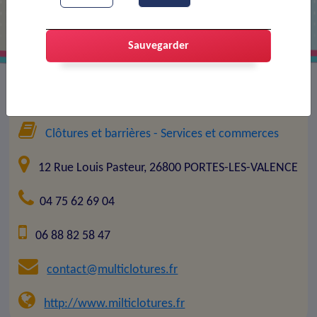
Sauvegarder
Entreprise :
Société multiclôtures
Clôtures et barrières
- Services et commerces
12 Rue Louis Pasteur, 26800 PORTES-LES-VALENCE
04 75 62 69 04
06 88 82 58 47
contact@multiclotures.fr
http://www.milticlotures.fr