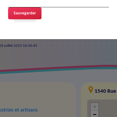
ANS
Sauvegarder
 26 juillet 2023 16:56:45
1540 Rue 
+
ustries et artisans
−