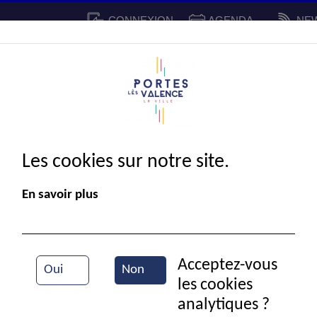
CONNEXION
AGENDA
NE
CADRE DE VIE
SPORT ET 
IE MUNICIPALE
Les cookies sur notre site.
En savoir plus
Acceptez-vous
Oui
Non
les cookies
Vue aérienne de la ville
analytiques ?