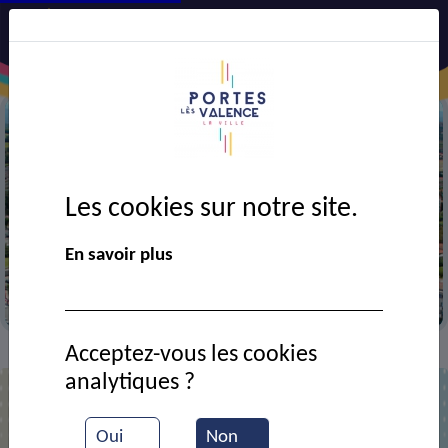
Les cookies sur notre site.
Précédent
Suiv
En savoir plus
Vue aérienne de la ville
Acceptez-vous les cookies
Contact
Restaurant scolaire Voltaire
>
>
analytiques ?
Restaurant scolaire Voltaire
Oui
Non