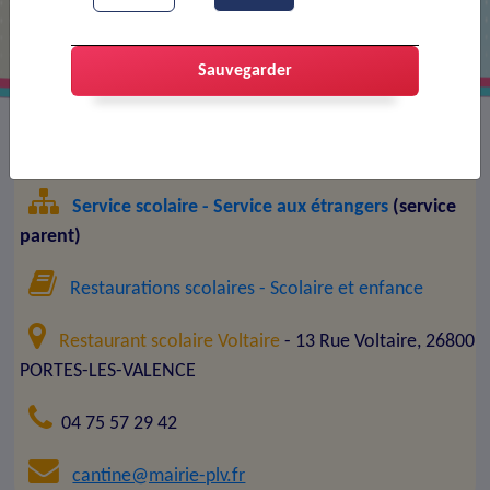
Sauvegarder
Service municipal :
Restaurant scolaire Voltaire
Service scolaire - Service aux étrangers
(service
parent)
Restaurations scolaires
- Scolaire et enfance
Restaurant scolaire Voltaire
- 13 Rue Voltaire, 26800
PORTES-LES-VALENCE
04 75 57 29 42
cantine@mairie-plv.fr